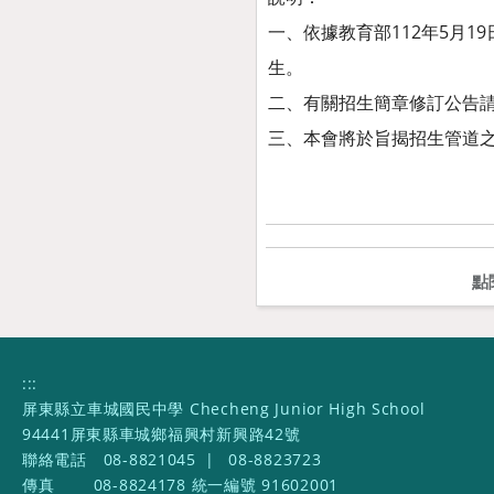
一、依據教育部112年5月1
生。
二、有關招生簡章修訂公告請至11
三、本會將於旨揭招生管道
點
:::
屏東縣立車城國民中學 Checheng Junior High School
94441屏東縣車城鄉福興村新興路42號
聯絡電話
08-8821045
|
08-8823723
傳真
08-8824178 統一編號 91602001